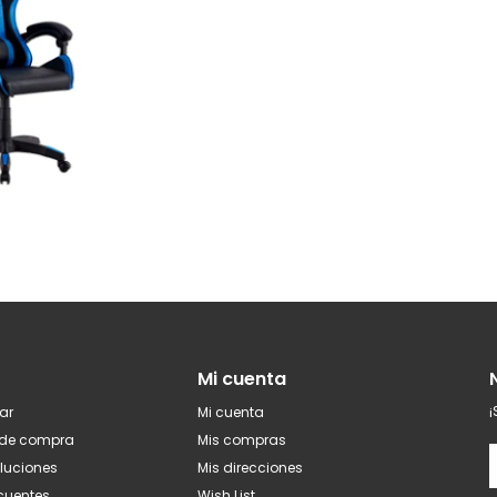
Mi cuenta
¡
ar
Mi cuenta
 de compra
Mis compras
oluciones
Mis direcciones
ecuentes
Wish List