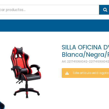
SILLA OFICINA 
Blanca/Negra/
22174106X042-22174106X04
Este artículo está agot