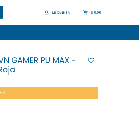
$
0,00
DVN GAMER PU MAX -
Roja
2
ado.