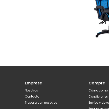
Empresa
Compra
Nosotros
Cómo compr
Contacto
Condiciones
Trabaja con nosotros
Envíos y dev
Preguntas fr