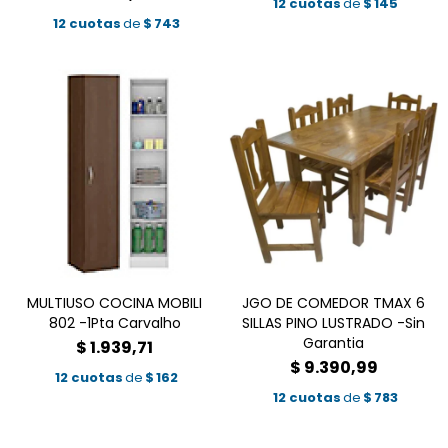
12 cuotas
de
$
145
12 cuotas
de
$
743
MULTIUSO COCINA MOBILI
JGO DE COMEDOR TMAX 6
802 -1Pta Carvalho
SILLAS PINO LUSTRADO -Sin
Garantia
$
1.939,71
$
9.390,99
12 cuotas
de
$
162
12 cuotas
de
$
783