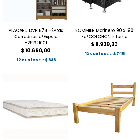
PLACARD DVN B74 -2Ptas
SOMMIER Marinero 90 x 190
Corredizas c/Espejo
-c/COLCHON Interno
-251321001
$
8.939,23
$
10.660,00
12 cuotas
de
$
745
12 cuotas
de
$
888