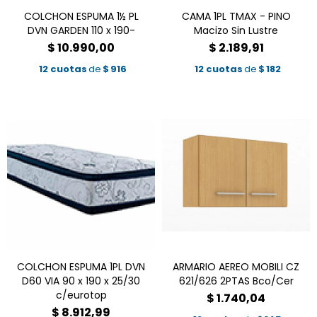
COLCHON ESPUMA 1½ PL
CAMA 1PL TMAX - PINO
DVN GARDEN 110 x 190-
Macizo Sin Lustre
$
10.990,00
$
2.189,91
12 cuotas
de
$
916
12 cuotas
de
$
182
COLCHON ESPUMA 1PL DVN
ARMARIO AEREO MOBILI CZ
D60 VIA 90 x 190 x 25/30
621/626 2PTAS Bco/Cer
c/eurotop
$
1.740,04
$
8.912,99