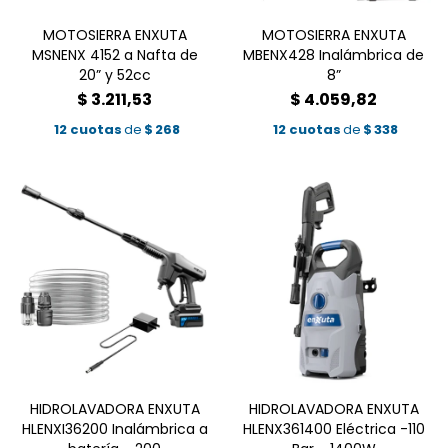
MOTOSIERRA ENXUTA
MOTOSIERRA ENXUTA
MSNENX 4152 a Nafta de
MBENX428 Inalámbrica de
20” y 52cc
8”
$
3.211,53
$
4.059,82
12 cuotas
de
$
268
12 cuotas
de
$
338
HIDROLAVADORA ENXUTA
HIDROLAVADORA ENXUTA
HLENXI36200 Inalámbrica a
HLENX361400 Eléctrica -110