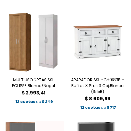
MULTIUSO 2PTAS SSL
APARADOR SSL -CH9183B -
ECLIPSE Blanco/Nogal
Buffet 3 Ptas 3 Caj.Blanco
(1515B)
$
2.993,41
$
8.609,59
12 cuotas
de
$
249
12 cuotas
de
$
717