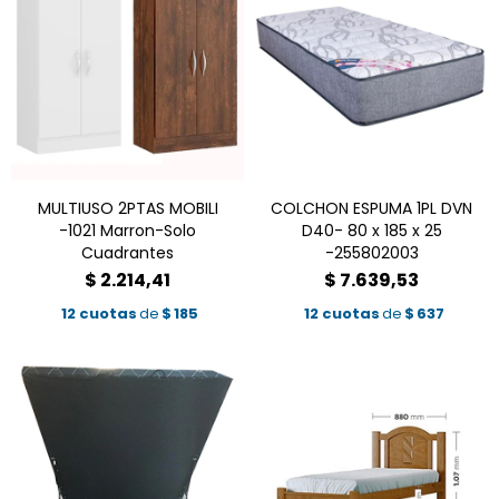
MULTIUSO 2PTAS MOBILI
COLCHON ESPUMA 1PL DVN
-1021 Marron-Solo
D40- 80 x 185 x 25
Cuadrantes
-255802003
$
2.214,41
$
7.639,53
12 cuotas
de
$
185
12 cuotas
de
$
637