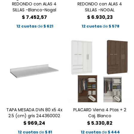
REDONDO con ALAS 4
REDONDO con ALAS 4
SILLAS -Blanco-Nogal
SILLAS -NOGAL
$
7.452,57
$
6.930,23
12 cuotas
de
$
621
12 cuotas
de
$
578
TAPA MESADA DVN 80 x5 4x
PLACARD Viena 4 Ptas + 2
2.5 (cm) gris 244360002
Caj. Blanco
$
969,24
$
5.330,82
12 cuotas
de
$
81
12 cuotas
de
$
444