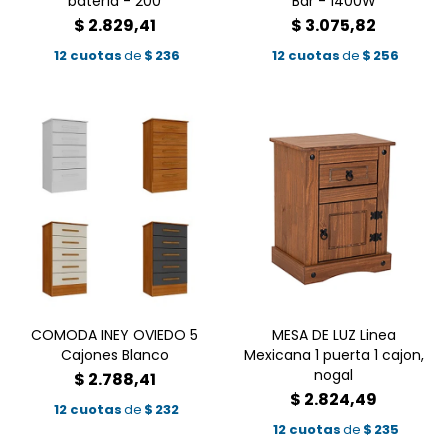
batería - 200
Bar - 1400W
$
2.829,41
$
3.075,82
12 cuotas
de
$
236
12 cuotas
de
$
256
COMODA INEY OVIEDO 5
MESA DE LUZ Linea
Cajones Blanco
Mexicana 1 puerta 1 cajon,
nogal
$
2.788,41
$
2.824,49
12 cuotas
de
$
232
12 cuotas
de
$
235