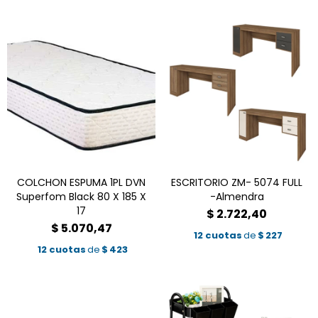
COLCHON ESPUMA 1PL DVN
ESCRITORIO ZM- 5074 FULL
Superfom Black 80 X 185 X
-Almendra
17
$
2.722,40
$
5.070,47
12 cuotas
de
$
227
12 cuotas
de
$
423