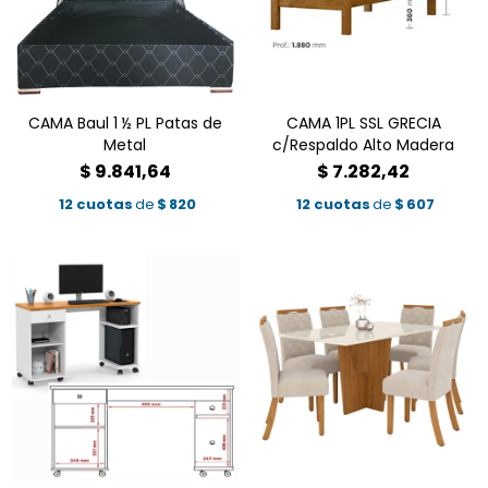
CAMA Baul 1 ½ PL Patas de
CAMA 1PL SSL GRECIA
Metal
c/Respaldo Alto Madera
$
9.841,64
$
7.282,42
12 cuotas
de
$
820
12 cuotas
de
$
607