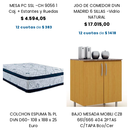
MESA PC SSL -CH 9056 1
JGO DE COMEDOR DVN
Caj. + Estantes y Ruedas
MADRID 6 SILLAS -Vidrio
NATURAL
$
4.594,05
$
17.015,00
12 cuotas
de
$
383
12 cuotas
de
$
1418
COLCHON ESPUMA 1½ PL
BAJO MESADA MOBILI CZB
DVN D60- 108 x 188 x 25
661/666 404 2PTAS
Euro
C/TAPA Bco/Cer