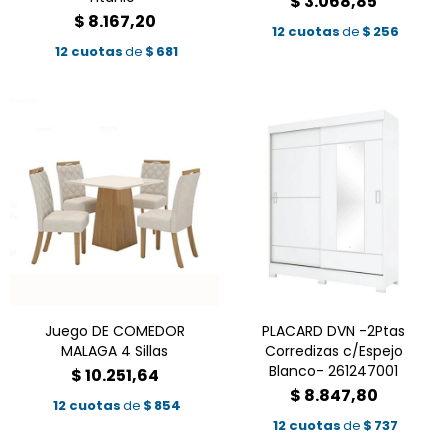
$
3.068,85
$
8.167,20
12 cuotas
de
$
256
12 cuotas
de
$
681
Juego DE COMEDOR
PLACARD DVN -2Ptas
MALAGA 4 Sillas
Corredizas c/Espejo
Blanco- 261247001
$
10.251,64
$
8.847,80
12 cuotas
de
$
854
12 cuotas
de
$
737