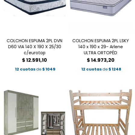
COLCHON ESPUMA 2PL DVN
COLCHON ESPUMA 2PL LSKY
D60 VIA 140 X 190 X 25/30
140 x 190 x 29- Arlene
c/eurotop
ULTRA ORTOPÉD
$
12.591,10
$
14.973,20
12 cuotas
de
$
1049
12 cuotas
de
$
1248