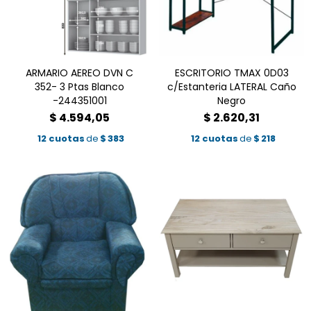
ARMARIO AEREO DVN C
ESCRITORIO TMAX 0D03
352- 3 Ptas Blanco
c/Estanteria LATERAL Caño
-244351001
Negro
$
4.594,05
$
2.620,31
12 cuotas
de
$
383
12 cuotas
de
$
218