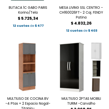
BUTACA 1C GABO PARIS
MESA LIVING SSL CENTRO -
Korino/Tela
CH160026FT- 2 Caj. FENDY
Patina
$
5.725,34
$
4.832,26
12 cuotas
de
$
477
12 cuotas
de
$
403
MULTIUSO DE COCINA BV
MULTIUSO 2PTAS MOBILI
-4 Ptas + 2 Espacio Nogal-
TURIM -Carvalho
Titanio-