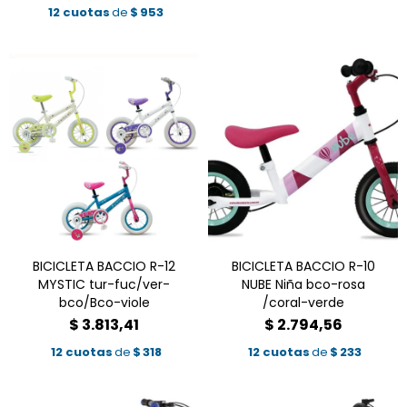
12 cuotas
de
$
953
BICICLETA BACCIO R-12
BICICLETA BACCIO R-10
MYSTIC tur-fuc/ver-
NUBE Niña bco-rosa
bco/Bco-viole
/coral-verde
$
3.813,41
$
2.794,56
12 cuotas
de
$
318
12 cuotas
de
$
233