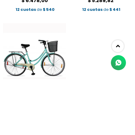
$
6.478,00
$
5.289,82
12 cuotas
de
$
540
12 cuotas
de
$
441
BICICLETA BACCIO R-26
SIENA Paseo DAMA
c/Parrilla
$
7.134,82
12 cuotas
de
$
595