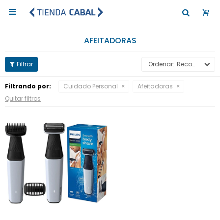

AFEITADORAS
Recomendados
Filtrando por:
Cuidado Personal
Afeitadoras
Quitar filtros