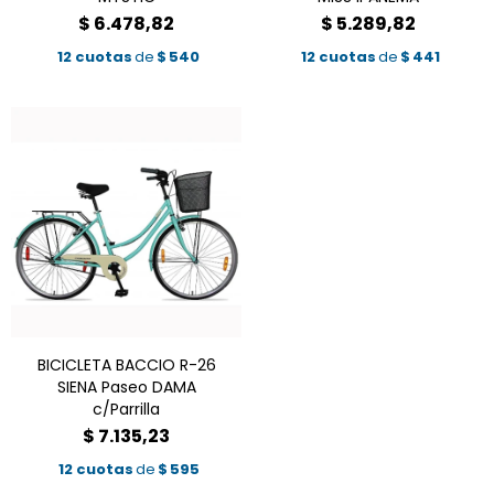
$
6.478,82
$
5.289,82
12 cuotas
de
$
540
12 cuotas
de
$
441
BICICLETA BACCIO R-26
SIENA Paseo DAMA
c/Parrilla
$
7.135,23
12 cuotas
de
$
595