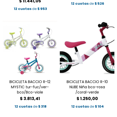
$
11.441,05
12 cuotas
de
$
526
12 cuotas
de
$
953
BICICLETA BACCIO R-12
BICICLETA BACCIO R-10
MYSTIC tur-fuc/ver-
NUBE Niña bco-rosa
bco/Bco-viole
/coral-verde
$
3.813,41
$
1.250,00
12 cuotas
de
$
318
12 cuotas
de
$
104