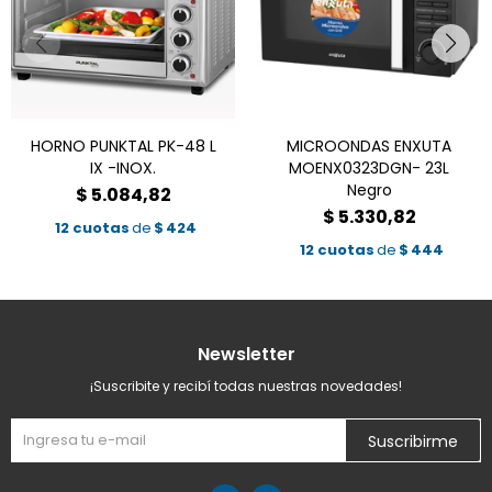
HORNO PUNKTAL PK-48 L
MICROONDAS ENXUTA
IX -INOX.
MOENX0323DGN- 23L
Negro
$
5.084,82
$
5.330,82
12 cuotas
de
$
424
12 cuotas
de
$
444
Newsletter
¡Suscribite y recibí todas nuestras novedades!
Suscribirme