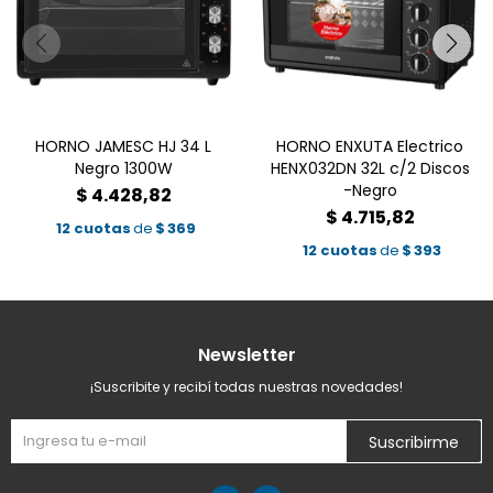
HORNO JAMESC HJ 34 L
HORNO ENXUTA Electrico
Negro 1300W
HENX032DN 32L c/2 Discos
-Negro
$
4.428,82
$
4.715,82
12 cuotas
de
$
369
12 cuotas
de
$
393
Newsletter
¡Suscribite y recibí todas nuestras novedades!
Suscribirme