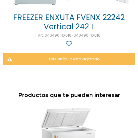
FREEZER ENXUTA FVENX 22242
Vertical 242 L
04049014X016-04049014X016
Este artículo está agotado.
Productos que te pueden interesar