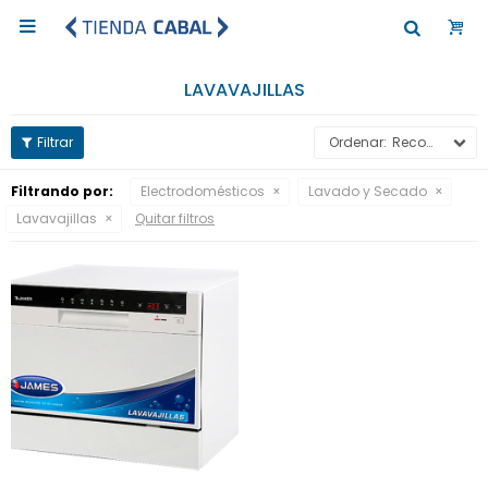

LAVAVAJILLAS
Recomendados
Filtrando por:
Electrodomésticos
Lavado y Secado
Lavavajillas
Quitar filtros