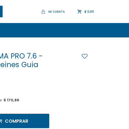
$
0,00
A PRO 7.6 -
Peines Guia
1
e
$ 170,86
COMPRAR