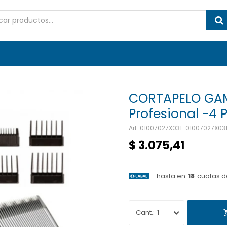
CORTAPELO GAM
Profesional -4 
01007027X031-01007027X03
$
3.075,41
hasta en
18
cuotas d
1