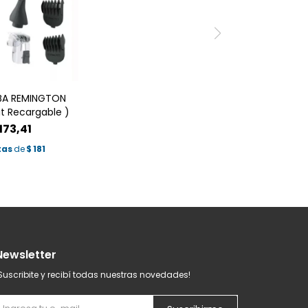
A REMINGTON
it Recargable )
173,41
tas
de
$
181
Newsletter
Suscribite y recibí todas nuestras novedades!