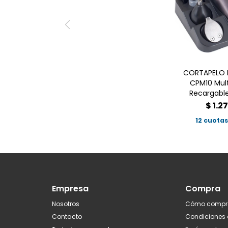
CORTAPELO K
CPM10 Mult
Recargabl
$
1.27
12 cuotas
Empresa
Compra
Nosotros
Cómo compr
Contacto
Condiciones