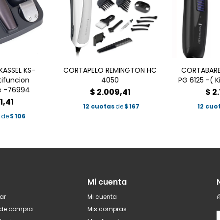
ASSEL KS-
CORTAPELO REMINGTON HC
CORTABARB
ifuncion
4050
PG 6125 -( K
e -76994
$
2.009,41
$
2.
1,41
12 cuotas
de
$
167
12 cuo
de
$
106
Mi cuenta
¡
ar
Mi cuenta
 de compra
Mis compras