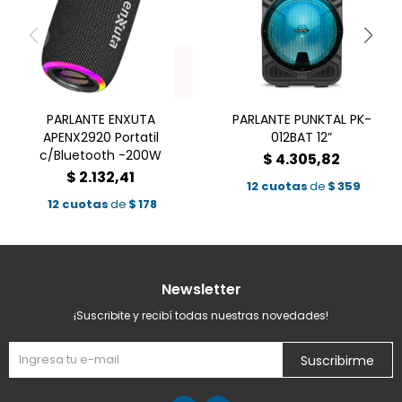
PARLANTE ENXUTA
PARLANTE PUNKTAL PK-
APENX2920 Portatil
012BAT 12”
c/Bluetooth -200W
$
4.305,82
$
2.132,41
12 cuotas
de
$
359
12 cuotas
de
$
178
Newsletter
¡Suscribite y recibí todas nuestras novedades!
Suscribirme