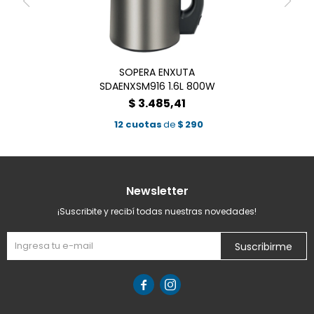
SOPERA ENXUTA
SDAENXSM916 1.6L 800W
$
3.485,41
12 cuotas
de
$
290
Newsletter
¡Suscribite y recibí todas nuestras novedades!
Suscribirme

