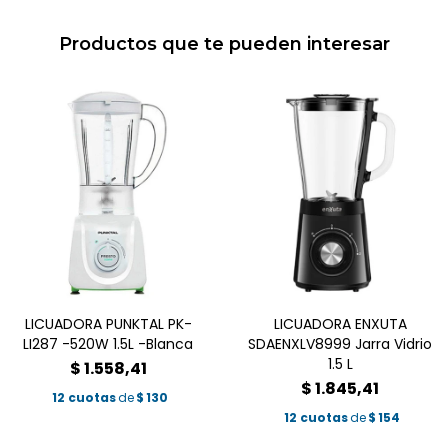
Productos que te pueden interesar
LICUADORA PUNKTAL PK-
LICUADORA ENXUTA
LI287 -520W 1.5L -Blanca
SDAENXLV8999 Jarra Vidrio
1.5 L
$
1.558,41
$
1.845,41
12 cuotas
de
$
130
12 cuotas
de
$
154