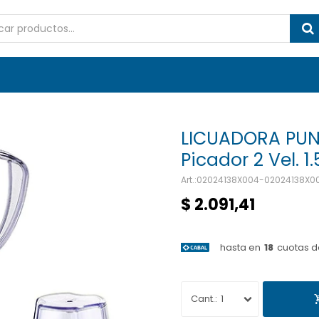
LICUADORA PUN
Picador 2 Vel. 1.
02024138X004-02024138X0
$
2.091,41
hasta en
18
cuotas d
1