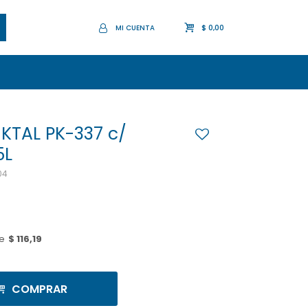
$
0,00
KTAL PK-337 c/
5L
04
e
$ 116,19
COMPRAR