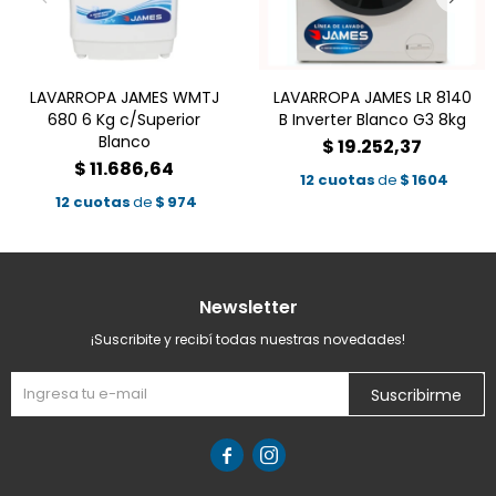
LAVARROPA JAMES WMTJ
LAVARROPA JAMES LR 8140
680 6 Kg c/Superior
B Inverter Blanco G3 8kg
Blanco
$
19.252,37
$
11.686,64
12 cuotas
de
$
1604
12 cuotas
de
$
974
Newsletter
¡Suscribite y recibí todas nuestras novedades!
Suscribirme

