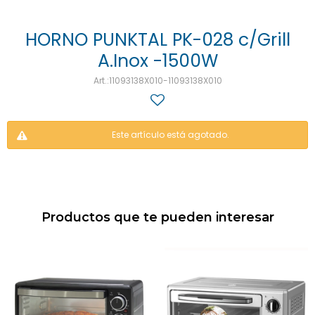
HORNO PUNKTAL PK-028 c/Grill
A.Inox -1500W
11093138X010-11093138X010
Este artículo está agotado.
Productos que te pueden interesar