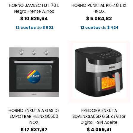
HORNO JAMESC HJT 70 L
HORNO PUNKTAL PK-48 L IX
Negro Frente A.Inox
-INOX.
$
10.825,64
$
5.084,82
12 cuotas
de
$
902
12 cuotas
de
$
424
HORNO ENXUTA A GAS DE
FREIDORA ENXUTA
EMPOTRAR HEENXG5500
SDAENXSA65D 6.5L c/Visor
INOX.
Digital -SIN Aceite
$
17.837,87
$
4.059,41