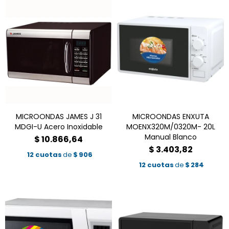
MICROONDAS JAMES J 31
MICROONDAS ENXUTA
MDGI-U Acero Inoxidable
MOENX320M/0320M- 20L
Manual Blanco
$
10.866,64
$
3.403,82
12 cuotas
de
$
906
12 cuotas
de
$
284