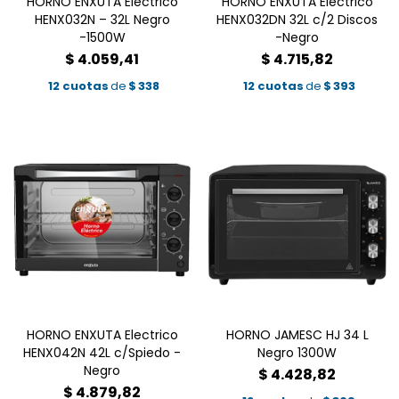
HORNO ENXUTA Electrico
HORNO ENXUTA Electrico
HENX032N – 32L Negro
HENX032DN 32L c/2 Discos
-1500W
-Negro
$
4.059,41
$
4.715,82
12 cuotas
de
$
338
12 cuotas
de
$
393
HORNO ENXUTA Electrico
HORNO JAMESC HJ 34 L
HENX042N 42L c/Spiedo -
Negro 1300W
Negro
$
4.428,82
$
4.879,82