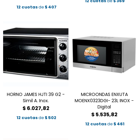
12 cuotas
de
$
369
12 cuotas
de
$
407
HORNO JAMES HJTI 39 G2 -
MICROONDAS ENXUTA
Simil A. Inox.
MOENX0323DGI- 23L INOX -
Digital
$
6.027,82
$
5.535,82
12 cuotas
de
$
502
12 cuotas
de
$
461