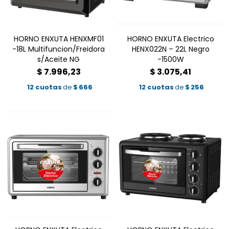
HORNO ENXUTA HENXMF01
HORNO ENXUTA Electrico
-18L Multifuncion/Freidora
HENX022N – 22L Negro
s/Aceite NG
-1500W
$
7.996,23
$
3.075,41
12 cuotas
de
$
666
12 cuotas
de
$
256