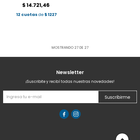
$
14.721,46
12 cuotas
de
$
1227
MOSTRANDO
27
DE
27
Newsletter
¡Suscribite y recibí todas nuestras novedades!
Suscribirme

