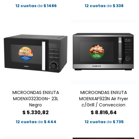
12 cuotas
de
$
1486
12 cuotas
de
$
338
MICROONDAS ENXUTA
MICROONDAS ENXUTA
MOENX0323DGN- 23L
MOENXAF923N Air Fryer
Negro
c/Grill / Conveccion
$
5.330,82
$
8.816,64
12 cuotas
de
$
444
12 cuotas
de
$
735