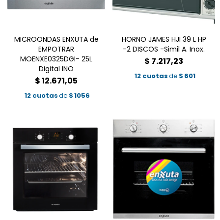
MICROONDAS ENXUTA de
HORNO JAMES HJI 39 L HP
EMPOTRAR
-2 DISCOS -Simil A. Inox.
MOENXE0325DGI- 25L
$
7.217,23
Digital INO
12 cuotas
de
$
601
$
12.671,05
12 cuotas
de
$
1056