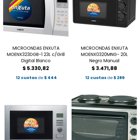
MICROONDAS ENXUTA
MICROONDAS ENXUTA
MOENX323DGB-1 23L c/Grill
MOENX0320MNG- 20L
Digital Blanco
Negro Manual
$
5.330,82
$
3.471,88
12 cuotas
de
$
444
12 cuotas
de
$
289