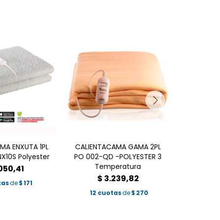
MA ENXUTA 1PL
CALIENTACAMA GAMA 2PL
CALIENTA
X10S Polyester
PO 002-QD -POLYESTER 3
SMART CC
Temperatura
050,41
$
$
3.239,82
tas
de
$
171
12 c
12 cuotas
de
$
270