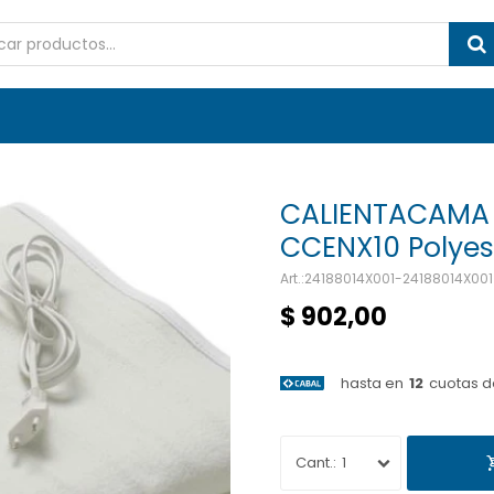
CALIENTACAMA 
CCENX10 Polyes
24188014X001-24188014X001
$
902,00
hasta en
12
cuotas d
1