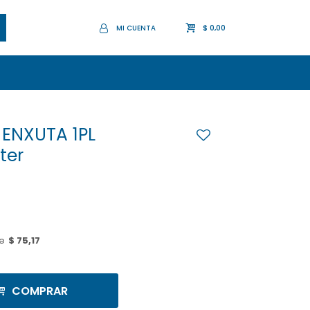
$
0,00
ENXUTA 1PL
ter
e
$ 75,17
COMPRAR