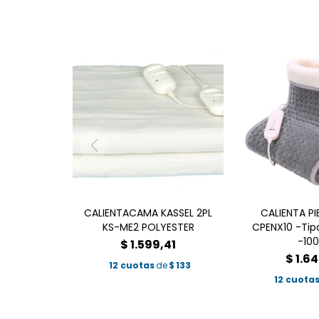
CALIENTACAMA KASSEL 2PL
CALIENTA PI
KS-ME2 POLYESTER
CPENX10 -Tipo
-10
$
1.599,41
$
1.64
12 cuotas
de
$
133
12 cuota