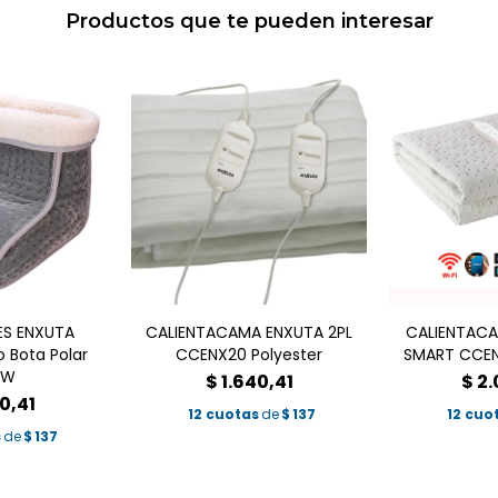
Productos que te pueden interesar
ES ENXUTA
CALIENTACAMA ENXUTA 2PL
CALIENTACA
 Bota Polar
CCENX20 Polyester
SMART CCEN
0W
$
1.640,41
$
2.
0,41
12 cuotas
de
$
137
12 cuo
s
de
$
137