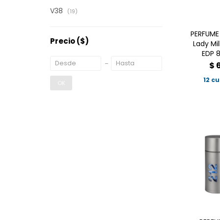
V38
(19)
PERFUME
Precio
($)
Lady Mil
EDP 
$
12 c
OK