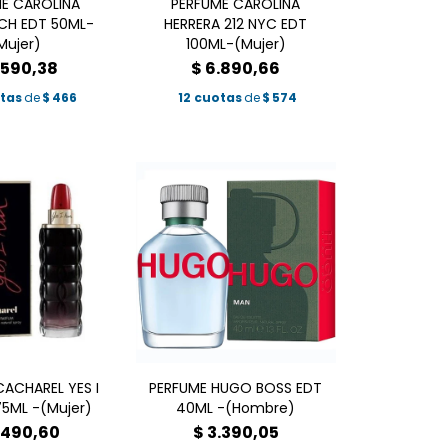
E CAROLINA
PERFUME CAROLINA
CH EDT 50ML-
HERRERA 212 NYC EDT
Mujer)
100ML-(Mujer)
.590,38
$
6.890,66
otas
de
$
466
12 cuotas
de
$
574
CACHAREL YES I
PERFUME HUGO BOSS EDT
5ML -(Mujer)
40ML -(Hombre)
.490,60
$
3.390,05