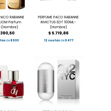
PACO RABANNE
PERFUME PACO RABANNE
LIOM Parfum
INVICTUS EDT 100ML-
-(Hombre)
(Hombre)
.390,50
$
5.719,86
otas
de
$
533
12 cuotas
de
$
477