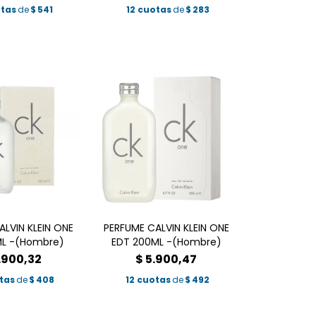
otas
de
$
541
12 cuotas
de
$
283
ALVIN KLEIN ONE
PERFUME CALVIN KLEIN ONE
ML -(Hombre)
EDT 200ML -(Hombre)
.900,32
$
5.900,47
tas
de
$
408
12 cuotas
de
$
492