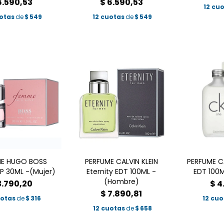
6.590,53
$
6.590,53
12 cu
uotas
de
$
549
12 cuotas
de
$
549
ME HUGO BOSS
PERFUME CALVIN KLEIN
PERFUME C
P 30ML -(Mujer)
Eternity EDT 100ML -
EDT 100
(Hombre)
3.790,20
$
4
$
7.890,81
uotas
de
$
316
12 cuo
12 cuotas
de
$
658