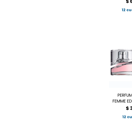
$
12 c
PERFU
FEMME ED
$
12 c