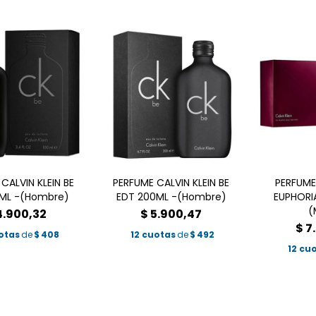
CALVIN KLEIN BE
PERFUME CALVIN KLEIN BE
PERFUME
0ML -(Hombre)
EDT 200ML -(Hombre)
EUPHORI
(
4.900,32
$
5.900,47
$
7
otas
de
$
408
12 cuotas
de
$
492
12 cu