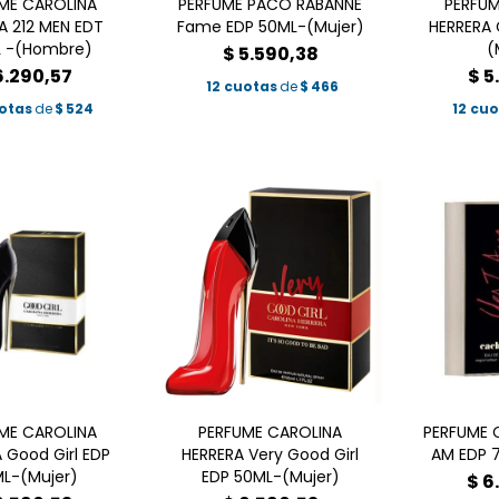
ME CAROLINA
PERFUME PACO RABANNE
PERFUM
A 212 MEN EDT
Fame EDP 50ML-(Mujer)
HERRERA 
L -(Hombre)
(
$
5.590,38
6.290,57
$
5
12 cuotas
de
$
466
uotas
de
$
524
12 cu
ME CAROLINA
PERFUME CAROLINA
PERFUME 
 Good Girl EDP
HERRERA Very Good Girl
AM EDP 7
L-(Mujer)
EDP 50ML-(Mujer)
$
6