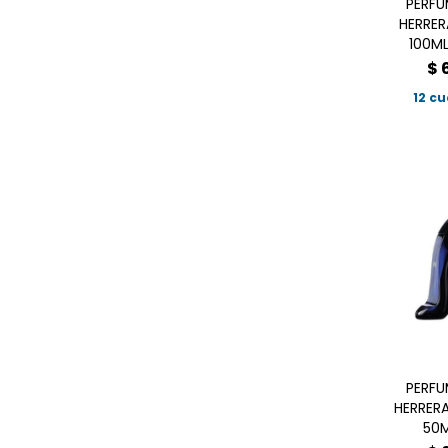
PERFU
HERRER
100M
$
12 c
PERFU
HERRERA
50M