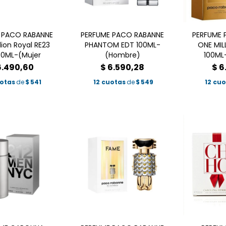
 PACO RABANNE
PERFUME PACO RABANNE
PERFUME 
lion Royal RE23
PHANTOM EDT 100ML-
ONE MIL
80ML-(Mujer
(Hombre)
100ML
6.490,60
$
6.590,28
$
6
uotas
de
$
541
12 cuotas
de
$
549
12 cu