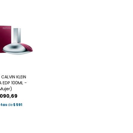
 CALVIN KLEIN
A EDP 100ML -
Mujer)
.090,69
otas
de
$
591