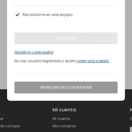
Recordarme en este equipo.
INGRESAR
Olvidé mi contraseña
No soy usuario registrado y quiero
crear una cuenta
.
INGRESAR SIN CONTRASEÑA
Mi cuenta
¡
ar
Mi cuenta
 de compra
Mis compras