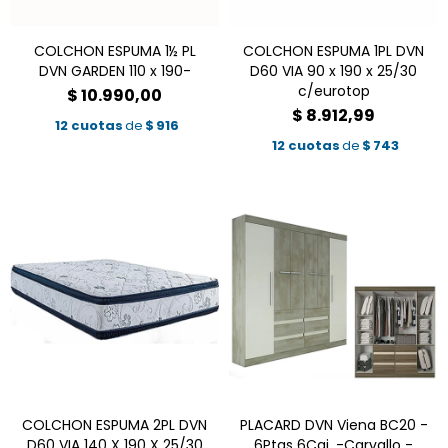
COLCHON ESPUMA 1½ PL
COLCHON ESPUMA 1PL DVN
DVN GARDEN 110 x 190-
D60 VIA 90 x 190 x 25/30
c/eurotop
$
10.990,00
$
8.912,99
12 cuotas
de
$
916
12 cuotas
de
$
743
COLCHON ESPUMA 2PL DVN
PLACARD DVN Viena BC20 -
D60 VIA 140 X 190 X 25/30
6Ptas 6Caj. -Carvallo -