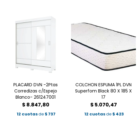
PLACARD DVN -2Ptas
COLCHON ESPUMA 1PL DVN
Corredizas c/Espejo
Superfom Black 80 X 185 X
Blanco- 261247001
17
$
8.847,80
$
5.070,47
12 cuotas
de
$
737
12 cuotas
de
$
423