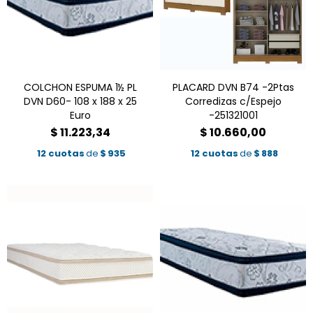
COLCHON ESPUMA 1½ PL
PLACARD DVN B74 -2Ptas
DVN D60- 108 x 188 x 25
Corredizas c/Espejo
Euro
-251321001
$
11.223,34
$
10.660,00
12 cuotas
de
$
935
12 cuotas
de
$
888