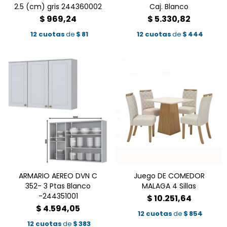
2.5 (cm) gris 244360002
Caj. Blanco
$
969,24
$
5.330,82
12 cuotas
de
$
81
12 cuotas
de
$
444
ARMARIO AEREO DVN C
Juego DE COMEDOR
352- 3 Ptas Blanco
MALAGA 4 Sillas
-244351001
$
10.251,64
$
4.594,05
12 cuotas
de
$
854
12 cuotas
de
$
383