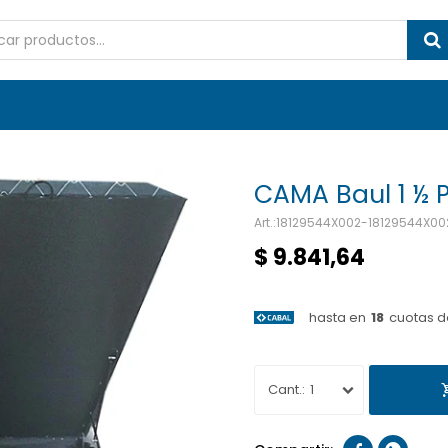
CAMA Baul 1 ½ 
18129544X002-18129544X00
$
9.841,64
hasta en
18
cuotas d
1