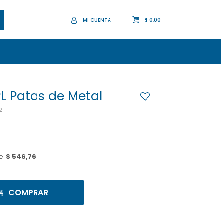
$
0,00
PL Patas de Metal
2
e
$ 546,76
COMPRAR