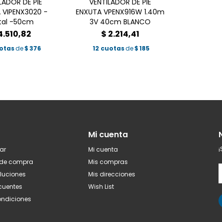
LADOR DE PIE
VENTILADOR DE PIE
 VIPENX3020 -
ENXUTA VPENX916W 1.40m
tal -50cm
3V 40cm BLANCO
4.510,82
$
2.214,41
uotas
de
$
376
12 cuotas
de
$
185
Mi cuenta
¡
ar
Mi cuenta
 de compra
Mis compras
oluciones
Mis direcciones
ecuentes
Wish List
ondiciones