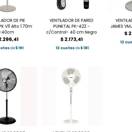
LADOR DE PIE
VENTILADOR DE PARED
VENTILA
K V11 Alto 1.70m
PUNKTAL PK-422 -
JAMES VMJ
-40cm
c/Control- 40 cm Negro
$
2
2.296,41
$
2.173,41
12 cu
uotas
de
$
191
12 cuotas
de
$
181