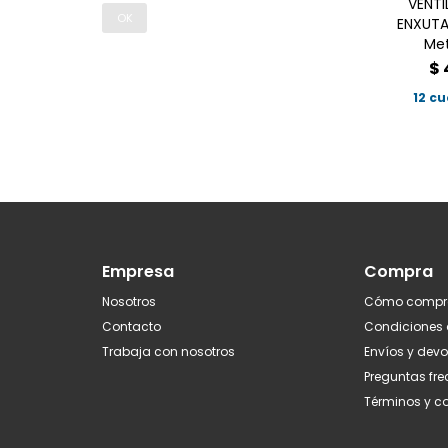
VENTI
OK
ENXUTA
Me
$
12 c
Empresa
Compra
Nosotros
Cómo compr
Contacto
Condiciones
Trabaja con nosotros
Envíos y dev
Preguntas fr
Términos y c