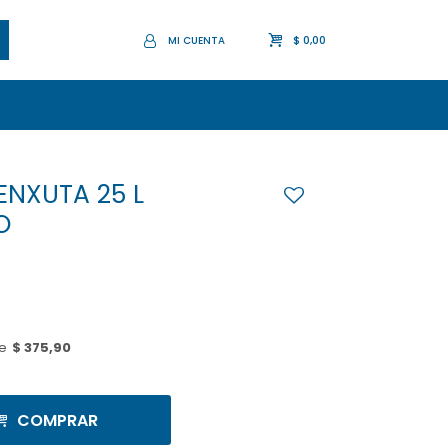
$
0,00
NXUTA 25 L
O
e
$ 375,90
COMPRAR