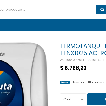
TERMOTANQUE E
TENX1025 ACER
11094014X014-11094014X014
$
6.766,23
hasta en
18
cuotas d
1