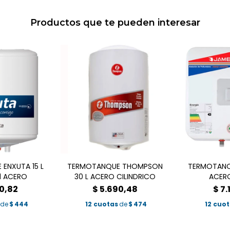
Productos que te pueden interesar
ENXUTA 15 L
TERMOTANQUE THOMPSON
TERMOTANQU
1 ACERO
30 L ACERO CILINDRICO
ACERO
0,82
$
5.690,48
$
7.
de
$
444
12 cuotas
de
$
474
12 cuo