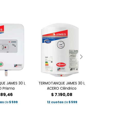
E JAMES 30 L
TERMOTANQUE JAMES 30 L
TERMOTAN
 Prisma
ACERO Cilindrico
TENX
189,46
$
7.190,08
$
tas
de
$
599
12 cuotas
de
$
599
12 c