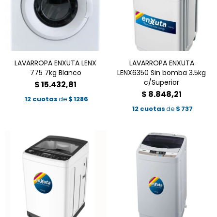
LAVARROPA ENXUTA LENX
LAVARROPA ENXUTA
775 7kg Blanco
LENX6350 Sin bomba 3.5kg
c/Superior
$
15.432,81
$
8.848,21
12 cuotas
de
$
1286
12 cuotas
de
$
737