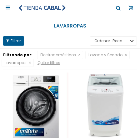

LAVARROPAS
Recomendados
Filtrando por:
Electrodomésticos
Lavado y Secado
Lavarropas
Quitar filtros