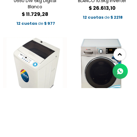
0650 DW 6kg Digital
BLANCO 10.5Kg Inverter
Blanco
$
26.613,10
$
11.729,28
12 cuotas
de
$
2218
12 cuotas
de
$
977
LAVARROPA ENXUTA
LAVARROPA JAMES LR 1016
LENX4500 Sin Bomba 5kg
G3 -SLVER 10.5Kg Inverter
c/Superior
$
28.253,51
$
9.800,64
12 cuotas
de
$
2354