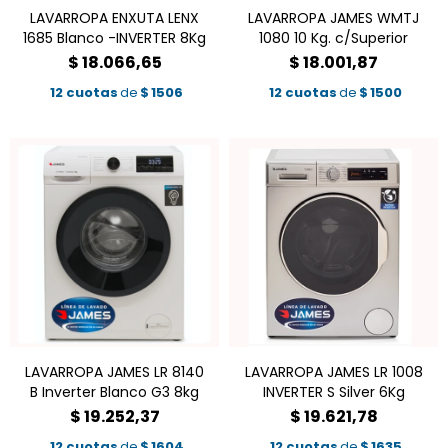
LAVARROPA ENXUTA LENX
LAVARROPA JAMES WMTJ
1685 Blanco -INVERTER 8Kg
1080 10 Kg. c/Superior
$
18.066,65
$
18.001,87
12 cuotas
de
$
1506
12 cuotas
de
$
1500
LAVARROPA JAMES LR 8140
LAVARROPA JAMES LR 1008
B Inverter Blanco G3 8kg
INVERTER S Silver 6Kg
$
19.252,37
$
19.621,78
12 cuotas
de
$
1604
12 cuotas
de
$
1635