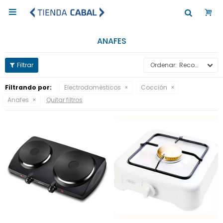

ANAFES
Recomendados
Filtrando por:
Electrodomésticos
Cocción
Anafes
Quitar filtros