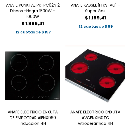
ANAFE PUNKTAL PK-PC02N 2
ANAFE KASSEL 1H KS-AG1 -
Discos -Negra 1500W +
Super Gas
1000W
$
1.189,41
$
1.886,41
12 cuotas
de
$
99
12 cuotas
de
$
157
ANAFE ELECTRICO ENXUTA
ANAFE ELECTRICO ENXUTA
DE EMPOTRAR AIENX960
AVCENX160TC
Induccion 4H
Vitrocerámica 4H